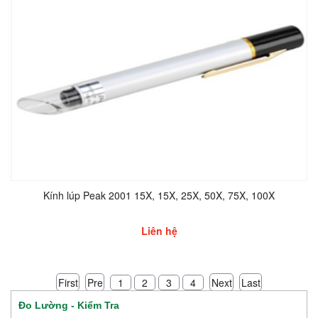
Kính lúp Peak 2001 15X, 15X, 25X, 50X, 75X, 100X
Liên hệ
First
Pre
Next
Last
1
2
3
4
Đo Lường - Kiểm Tra