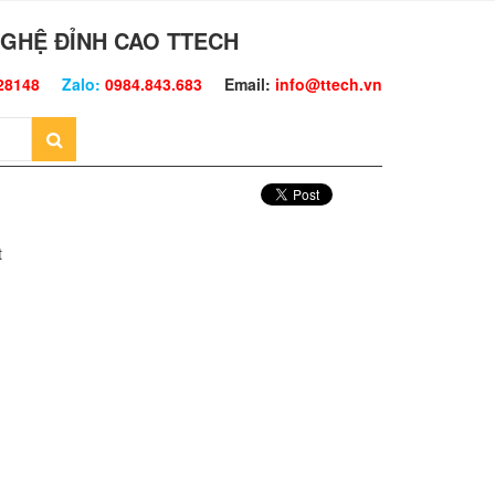
GHỆ ĐỈNH CAO TTECH
28148
Zalo:
0984.843.683
Email:
info@ttech.vn
t