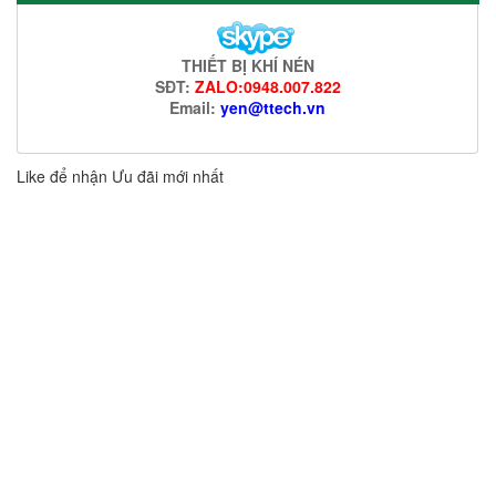
THIẾT BỊ KHÍ NÉN
SĐT:
ZALO:0948.007.822
Email:
yen@ttech.vn
Like để nhận Ưu đãi mới nhất