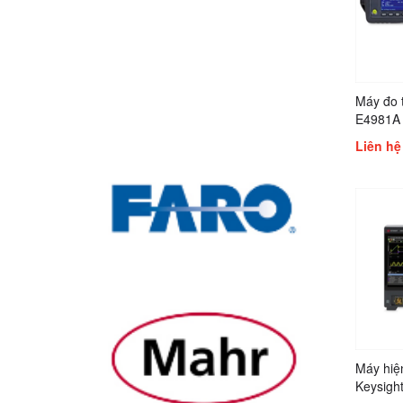
Máy đo t
E4981A
Liên hệ
Máy hiệ
Keysigh