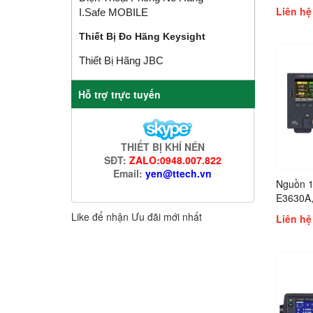
Keysigh
Liên hệ
I.safe MOBILE
N8929A,
N8932A,
Thiết Bị Đo Hãng Keysight
N8937A
Thiết Bị Hãng JBC
Hỗ trợ trực tuyến
THIẾT BỊ KHÍ NÉN
SĐT:
ZALO:0948.007.822
Email:
yen@ttech.vn
Nguồn 1
E3630A,
Keysigh
Like để nhận Ưu đãi mới nhất
Liên hệ
E36234A
EDU363