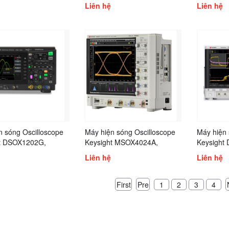
t EXR054A, Keysight
Keysight DSOX3052T,
Keysight
Liên hệ
Liên hệ
, Keysight
Keysight DSOX3054A,
Keysight
, Keysight
Keysight DSOX3054T,
Keysight
, Keysight
Keysight DSOX3102A,
Keysight
, Keysight EXR208A
Keysight DSOX3104A,
Keysight
ght EXR254A, Keysight
Keysight DSOX3104T,
Keysight
A
Keysight DSOX4022A
n sóng Oscilloscope
Máy hiện sóng Oscilloscope
Máy hiện 
t DSOX1202G,
Keysight MSOX4024A,
Keysight
ht DSOX1204G
MSOX4054A, Keysight
Keysight
Liên hệ
Liên hệ
MSOX4104A, Keysight
Keysight
MSOX6004A, Keysight
Keysight
DSOS054A, Keysight
Keysight
First
Pre
1
2
3
4
DSOS104A, Keysight
Keysight
DSOS204A, DSOS254A,
Keysight
DSOS404A, DSOS604A,
Keysight
DSOS804A