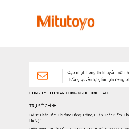
Cập nhật thông tin khuyến mãi n
Hưởng quyền lợi giảm giá riêng bi
CÔNG TY CỔ PHẦN CÔNG NGHỆ ĐỈNH CAO
TRỤ SỞ CHÍNH:
Số 12 Chân Cầm, Phường Hàng Trống, Quận Hoàn Kiếm, Th
Hà Nội.
Điện thoại: HN - (024) 2242 8148, HCM - (028) 6288-4442.Emai