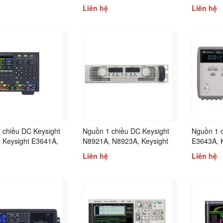
t N8920A, N8928A,
Keysight U8032A
Keysight
Liên hệ
Liên hệ
 N8930A, N8931A,
N8731A, 
 N8934A, N8935A,
N8733A, 
N8736A, 
 chiều DC Keysight
Nguồn 1 chiều DC Keysight
Nguồn 1 c
 Keysight E3641A,
N8921A, N8923A, Keysight
E3643A, 
t E3645A, Keysight
N8924A, N8925A, Keysight
Keysight 
Liên hệ
Liên hệ
, Keysight
N8926A, N5741A, Keysight
E3633A, 
11A
N5742A, N5743A, Keysight
Keysight 
N5744A, Keysight N5745A,
E3649A
Keysight N5746A., Keysight
N5747A