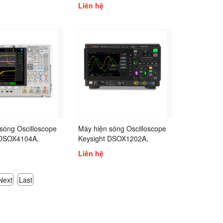
 DSOX3032G,
DSOX3034A, DSOX2014A,
Liên hệ
 DSOX3034G,
Keysight DSOX3012A,
 DSOX3052G,
Keysight DSOX3012T,
 DSOX3054G,
Keysight DSOX3014T,
 DSOX3102G,
Keysight DSOX3022T,
 DSOX3104G
DSOX3024A, DSOX3032A,
Keysight DSOX3032T
sóng Oscilloscope
Máy hiện sóng Oscilloscope
 DSOX4104A,
Keysight DSOX1202A,
 MSOX2012A,
Keysight DSOX1204A,
Liên hệ
 MSOX2014A,
Keysight DSOX3014G,
 MSOX2024A,
Keysight DSOX3024G,
 MSOX3014T,
Keysight EDUX1052G
Next
Last
 MSOX3022T,
 MSOX3024T,
 MSOX3034T,