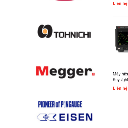
Keysigh
Liên hệ
EXR058A
EXR104A
EXR108A
EXR204A
, Keysi
EXR258
Máy hiệ
Keysigh
Keysig
Liên hệ