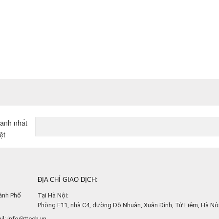
hanh nhất
ệt
ĐỊA CHỈ GIAO DỊCH:
ành Phố
Tại Hà Nội:
Phòng E11, nhà C4, đường Đỗ Nhuận, Xuân Đỉnh, Từ Liêm, Hà Nội
l: info@ttech.vn.