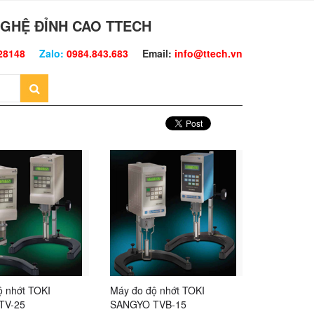
GHỆ ĐỈNH CAO TTECH
28148
Zalo:
0984.843.683
Email:
info@ttech.vn
ộ nhớt TOKI
Máy đo độ nhớt TOKI
TV-25
SANGYO TVB-15