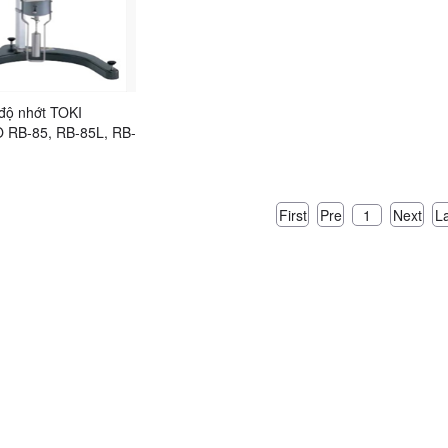
độ nhớt TOKI
RB-85, RB-85L, RB-
-85R, RB-85S, RB-
First
Pre
Next
L
1