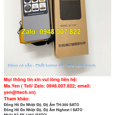
Mọi thông tin xin vui lòng liên hệ:
Ms.Yen ( Tell/ Zalo: 0948.007.822; email:
yen@ttech.vn)
Tham khảo:
Đồng Hồ Đo Nhiệt Độ, Độ Ẩm TH-300 SATO
Đồng Hồ Đo Nhiệt Độ, Độ Ẩm Highest I SATO
Nhiệt Kế SK-1260 (SATO)