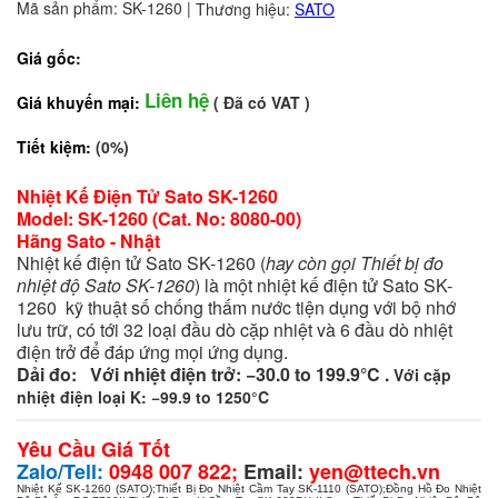
Mã sản phẩm: SK-1260
|
Thương hiệu:
SATO
Giá gốc:
Liên hệ
Giá khuyến mại:
( Đã có VAT )
Tiết kiệm:
(0%)
Nhiệt Kế Điện Tử Sato SK-1260
Model: SK-1260 (Cat. No: 8080-00)
Hãng Sato - Nhật
Nhiệt kế điện tử Sato SK-1260 (
hay còn gọi Thiết bị đo
nhiệt độ Sato SK-1260
) là một nhiệt kế điện tử Sato SK-
1260 kỹ thuật số chống thấm nước tiện dụng với bộ nhớ
lưu trữ, có tới 32 loại đầu dò cặp nhiệt và 6 đầu dò nhiệt
điện trở để đáp ứng mọi ứng dụng.
Dải đo: Với nhiệt điện trở: −30.0 to 199.9°C .
Với cặp
nhiệt điện loại K: −99.9 to 1250°C
Yêu Cầu Giá Tốt
Zalo/Tell:
0948 007 822;
Email:
yen@ttech.vn
Nhiệt Kế SK-1260 (SATO)
;
Thiết Bị Đo Nhiệt Cầm Tay SK-1110 (SATO)
;
Đồng Hồ Đo Nhiệt