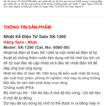
độ ẩm Sato PC-5410TRH
;
Máy ghi nhiệt độ và độ ẩm loại Aurora 90Ⅲ trong 1 tháng
;
Máy
ghi nhiệt độ và độ ẩm loại Aurora 90Ⅲ trong 3 tháng
;
Giấy ghi nhiệt 7 ngày Sato 7210-82
cho máy Sigma II
;
Giấy ghi nhiệt 32 ngày Sato 7210-84 cho máy Sigma II
THÔNG TIN SẢN PHẨM
Nhiệt Kế Điện Tử Sato SK-1260
Hãng Sato - Nhật
Model: SK-1260 (Cat. No: 8080-00)
Nhiệt kế điện tử Sato SK-1260 là một nhiệt kế điện tử kỹ
thuật số chống thấm nước tiện dụng với bộ nhớ lưu trữ, có
tới 32 loại đầu dò cặp nhiệt và 6 đầu dò nhiệt điện trở để
đáp ứng mọi ứng dụng.
Nhiệt kế điện tử Sato SK-1260 dùng để kiểm soát nhiệt độ trong
sản xuất thực phẩm, phòng thí nghiệm, nhà máy và công trường
Một đầu dò cảm biến phải được mua riêng.
Chống nước IPX4
Bộ nhớ lưu trữ : 180 dữ liệu ở chế độ thủ công; 120 dữ liệu
ở chế độ tự động
Dữ liệu đã lưu trong bộ nhớ có thể được in ra bằng máy in