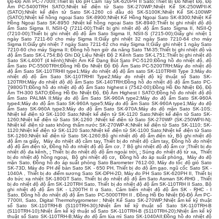
Độ-Độ Ẩm PC-7700II
;
Thiết Bị Đo pH Cầm Tay SK-620PH II Sato
;
Thiết Bị Đo Nhiệt Độ, Độ
Ẩm PC-5400TRH SATO
;
Nhiệt kế điện tử Sato SK-270WP
;
Nhiệt Kế SK-250WPII-K
(SATO)
;
Nhiệt kế điện tử Sato SK-1260 có đầu dò SK-S100K
;
Nhiệt Kế SK-100WP
(SATO)
;
Nhiệt kế hồng ngoại Sato SK-8900
;
Nhiệt Kế Hồng Ngoại Sato SK-8300
;
Nhiệt Kế
Hồng Ngoại Sato SK-8950
;
Nhiệt kế hồng ngoại Sato SK-8940
;
Thiết bị ghi nhiệt độ độ
ẩm Sato Sigma II, NSII-Q (7211-00)
;
Thiết bị ghi nhiệt độ độ ẩm Sato Sigma II, NSII-Q
(7210-00)
;
Thiết bị ghi nhiệt độ độ ẩm Sato Sigma II, NSII-S (7215-00)
;
Giấy ghi nhiệt 1
ngày Sato 7211-60 cho máy Sigma II
;
Giấy ghi nhiệt 32 ngày Sato 7210-64 cho máy
Sigma II
;
Giấy ghi nhiệt 7 ngày Sato 7211-62 cho máy Sigma II
;
Giấy ghi nhiệt 1 ngày Sato
7210-60 cho máy Sigma II
;
Đồng hồ hẹn giờ đa năng Sato TM-35
;
Thiết bị ghi nhiệt độ và
độ ẩm Sato SK-L754
;
Bộ Ghi Dữ Liệu Nhiệt Độ 2 Kênh Sato SK-L751
;
Thiết bị ghi nhiệt độ
Sato SK-L400T (4 kênh)
;
Nhiệt Ẩm Kế Dạng Bút Sato PC-5120
;
Đồng hồ đo nhiệt độ, độ
ẩm Sato PC-5500TRH
;
Đồng Hồ Đo Nhiệt Độ Độ Ẩm Sato PC-5200TRH
;
Máy đo nhiệt độ
độ ẩm Sato SK-110TRHII type1
;
Máy đo nhiệt độ độ ẩm sato SK-110TRHII Type 3
;
Máy đo
nhiệt độ độ ẩm Sato SK-110TRHII Type2
;
Máy đo nhiệt độ kỹ thuật số Sato SK-
120TRH
;
Máy đo nhiệt độ độ ẩm Sato SK-140TRH
;
Đồng hồ đo nhiệt độ độ ẩm Sato PC-
7980GTI
;
Đồng hồ đo nhiệt độ độ ẩm Sato highest ii (7542-00)
;
Đồng Hồ Đo Nhiệt Độ, Độ
Ẩm TH-300 SATO
;
Đồng Hồ Đo Nhiệt Độ, Độ Ẩm Highest I SATO
;
Đồng hồ đo nhiệt độ độ
ẩm Sato PALMA II
;
Máy đo độ ẩm Sato SK-960A type2
;
Máy đo độ ẩm Sato SK-960A
type4
;
Máy đo độ ẩm Sato SK-960A type5
;
Máy đo độ ẩm Sato SK-960A type1
;
Máy đo độ
ẩm Sato SK-960A type3
;
Máy đo độ ẩm Sato SK-970A
;
Máy đo độ mặn Sato SK-10S
;
Nhiệt kế điện tử SK-1100 Sato
;
Nhiệt kế điện tử SK-1120 Sato
;
Nhiệt kế điện tử Sato SK-
1260
;
Nhiệt kế điện tử Sato SK-1260
;
Nhiệt kế điện tử Sato SK-270WP (SK-250WPII-N)
;
Nhiệt kế điện tử sato không thấm nước SK-270WP-K
;
Nhiêt kế điện tử Sato SK-1110; SK-
1120
;
Nhiệt kế điện tử SK-1120 Sato
;
Nhiệt kế điện tử SK-1100 Sato
;
Nhiệt kế điện tử Sato
SK-1260
;
Nhiệt kế điện tử Sato SK-1260
;
Bộ ghi nhiệt độ độ ẩm điện tử
,
Bộ ghi nhiệt độ
độ ẩm ra giấy
,
Máy đo nhiệt độ cầm tay
,
Thiết bị đo nhiệt độ cầm tay
,
Đồng hồ đo nhiệt
độ độ ẩm điện tử
,
Đồng hồ đo nhiệt độ độ ẩm cơ
, 7
Bộ ghi nhiệt độ độ ẩm cơ
;
Thiết bị đo
nhiệt độ đa kênh
, ;
Thiết bị đo nhiệt độ độ ẩm ngoài trời
, ;
Súng đo nhiệt độ từ xa
,
Thiết
bị đo nhiệt độ hồng ngoại
,
Bộ ghi nhiệt độ cơ
,
Đồng hồ đo áp suất phòng
,
Máy đo độ
mặn Sato
,
Đồng hồ đo áp suất phòng Sato Barometer 7612-00
,
Máy đo tốc độ gió Sato
SK-73D
,
Máy đo PH để bàn Sato SK - 650 PH
,
Thiết bị đo độ ẩm gạo, ngũ cốc Sato SK -
1040A
,
Thiết bị đo điểm sương Sato SK-DPH-2D
,
Máy đo PH Sato SK-620PH II
,
Thiết bị
đo bức xạ nhiệt SK-180GT Sato
,
Thiết bị đo nhiệt độ độ ẩm Sato Asman SK-RHG
,
Thiết
bị đo nhiệt độ độ ẩm SK-120TRH Sato
,
Thiết bị đo nhiệt độ độ ẩm SK-110TRH II Sato
,
Bộ
ghi nhiệt độ độ ẩm SK - L200TH II α Sato
,
Cảm biến nhiệt độ độ ẩm SK - RHC - I
Sato
,
Đồng hồ đo nhiệt độ độ ẩm Sato PC-5000TRH II
,
Đồng Hồ Đo Nhiệt Độ-Độ Ẩm PC-
7700II, Sato, Digital Thermohygrometer
;
Nhiệt Kế Sato SK-270WP
;
Nhiệt ẩm kế kỹ thuật
số Sato SK-110TRH-B (S110TRH-30)
;
Nhiệt ẩm kế kỹ thuật số Sato SK-110TRH-B
(S110TRH-10)
;
Nhiệt ẩm kế kỹ thuật số Sato SK-110TRH-B (S110TRH-20)
;
Nhiệt ẩm kế kỹ
thuật số Sato SK-110TRH-B
;
Máy đo độ ẩm lúa mì Sato SK-1040AII
;
Đồng hồ đo nhiệt độ