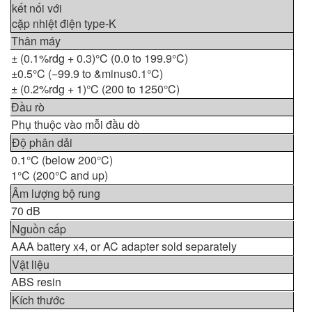
kết nối với
cặp nhiệt điện type-K
Thân máy
± (0.1%rdg + 0.3)°C (0.0 to 199.9°C)
±0.5°C (−99.9 to &minus0.1°C)
± (0.2%rdg + 1)°C (200 to 1250°C)
Đầu rò
Phụ thuộc vào mỗi đầu dò
Độ phân dải
0.1°C (below 200°C)
1°C (200°C and up)
Âm lượng bộ rung
70 dB
Nguồn cấp
AAA battery x4, or AC adapter sold separately
Vật liệu
ABS resin
Kích thước