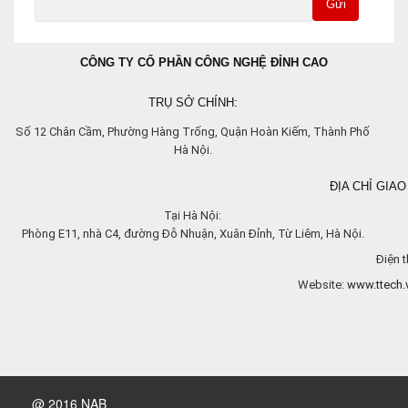
Gửi
CÔNG TY CỔ PHẦN CÔNG NGHỆ ĐỈNH CAO
TRỤ SỞ CHÍNH:
Số 12 Chân Cầm, Phường Hàng Trống, Quận Hoàn Kiếm, Thành Phố
Hà Nội.
ĐỊA CHỈ GIAO
Tại Hà Nội:
Phòng E11, nhà C4, đường Đỗ Nhuận, Xuân Đỉnh, Từ Liêm, Hà Nội.
Điện t
Website:
www.ttech.
@ 2016 NAB