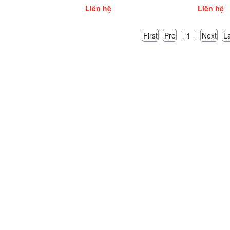
MC, FMB, FMG, FMM
FMB, FMG, FMM
FMM
Liên hệ
Liên hệ
First
Pre
Next
L
1