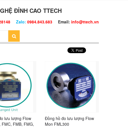
GHỆ ĐỈNH CAO TTECH
28148
Zalo:
0984.843.683
Email:
info@ttech.vn
o lưu lượng Flow
Đồng hồ đo lưu lượng Flow
, FMC, FMB, FMG,
Mon FML300