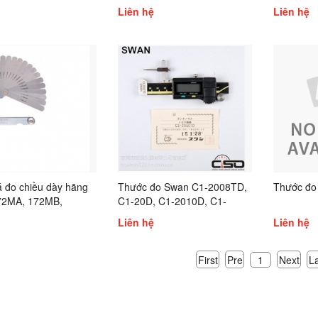
Liên hệ
Liên hệ
á đo chiều dày hãng
Thước đo Swan C1-2008TD,
Thước đo
72MA, 172MB,
C1-20D, C1-2010D, C1-
 173MD, 172ME,
20TD, C1-20VD, C1-35D, C1-
Liên hệ
Liên hệ
 150MR, 100MH,
50D
 100MK, 150MK,
0MZ, 150MZ, 60M,
First
Pre
Next
L
1
 150MX, 72M,
150MT, 100ML,
467M, 245M, 172A