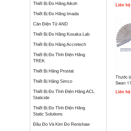
Thiết Bị Đo Hãng Aikoh
Liên hệ
Thiết Bị Đo Hãng Imada
Cân Điện Tử AND
Thiết Bị Đo Hãng Kosaka Lab
Thiết Bị Đo Hãng Accretech
Thiết Bị Đo Tĩnh Điện Hãng
TREK
Thiết Bị Hãng Prostat
Thước l
Thiết Bị Hãng Simco
Swan 1
172MC,
Liên hệ
Thiết Bị Đo Tĩnh Điện Hãng ACL
100MR,
Staticide
100MK,
60M, 10
Thiết Bị Đo Tĩnh Điện Hãng
100MX,
Static Solutions
100MT, 
150ML, 
Đầu Đo Và Kim Đo Renishaw
(3A