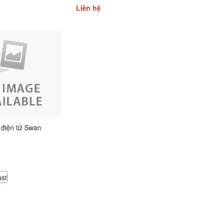
300A10, 75A11, 100A11,
Liên hệ
150A11, 75A12, 100A12,
150A12, 75A13, 100A13,
150A13, 75A19, 100A19,
150A19, 75A25, 100A25,
150A25, 75B10, 100B10,
150B10, 200B10, 3
 điện tử Swan
ast