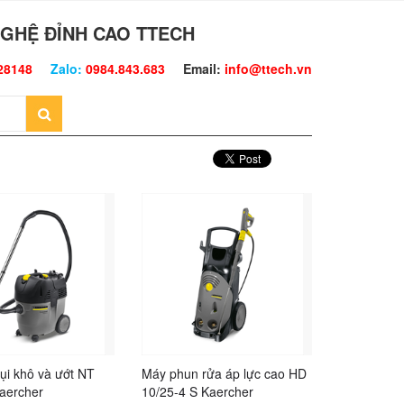
GHỆ ĐỈNH CAO TTECH
28148
Zalo:
0984.843.683
Email:
info@ttech.vn
ụi khô và ướt NT
Máy phun rửa áp lực cao HD
aercher
10/25-4 S Kaercher