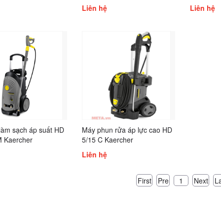
Liên hệ
Liên hệ
 làm sạch áp suất HD
Máy phun rửa áp lực cao HD
M Kaercher
5/15 C Kaercher
Liên hệ
First
Pre
Next
L
1