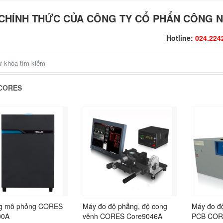
CHÍNH THỨC CỦA CÔNG TY CỔ PHẨN CÔNG N
Hotline:
024.224
 CORES
ng mô phỏng CORES
Máy đo độ phẳng, độ cong
Máy đo đ
00A
vênh CORES Core9046A
PCB COR