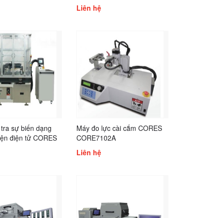
CORE8038A
Liên hệ
tra sự biến dạng
Máy đo lực cài cắm CORES
kiện điện tử CORES
CORE7102A
38A
Liên hệ