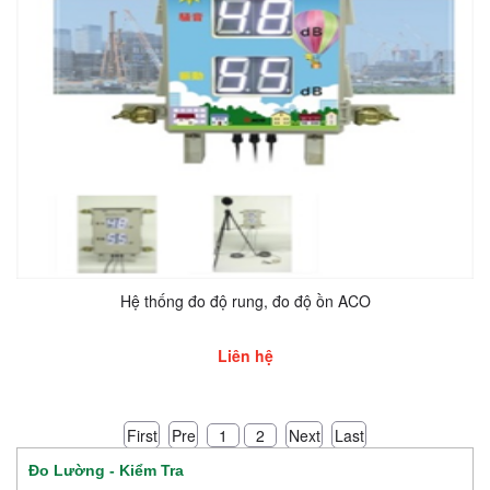
Hệ thống đo độ rung, đo độ ồn ACO
Liên hệ
First
Pre
Next
Last
1
2
Đo Lường - Kiểm Tra