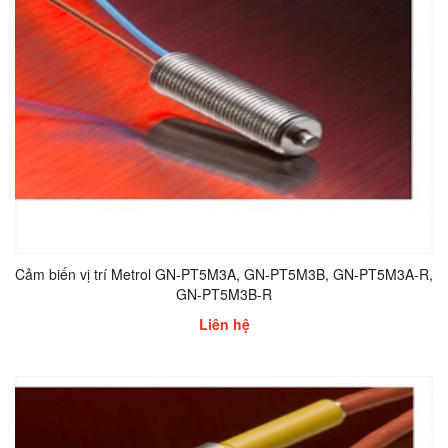
Cảm biến vị trí Metrol GN-PT5M3A, GN-PT5M3B, GN-PT5M3A-R,
GN-PT5M3B-R
Liên hệ