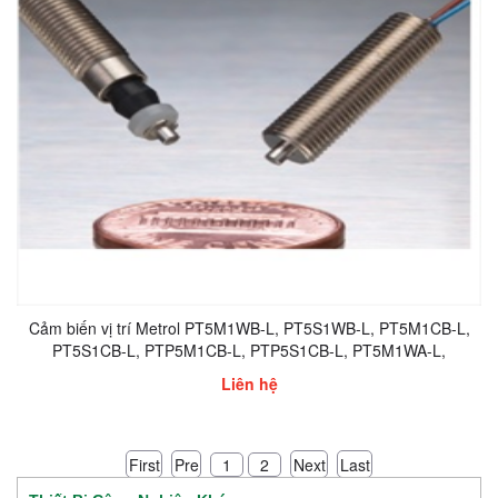
Cảm biến vị trí Metrol PT5M1WB-L, PT5S1WB-L, PT5M1CB-L,
PT5S1CB-L, PTP5M1CB-L, PTP5S1CB-L, PT5M1WA-L,
PT5S1WA-L
Liên hệ
First
Pre
Next
Last
1
2