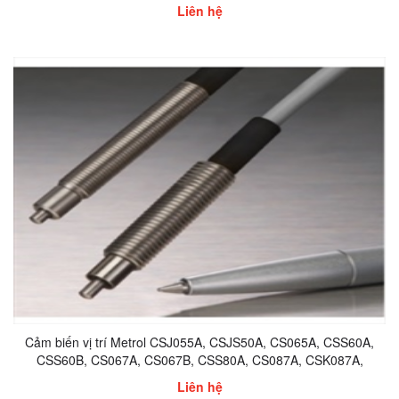
CSMP105CA
Liên hệ
Cảm biến vị trí Metrol CSJ055A, CSJS50A, CS065A, CSS60A,
CSS60B, CS067A, CS067B, CSS80A, CS087A, CSK087A,
CSK087B, CSP087A-A, CSP087B-A
Liên hệ