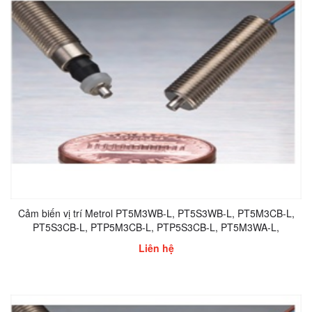
Cảm biến vị trí Metrol PT5M3WB-L, PT5S3WB-L, PT5M3CB-L,
PT5S3CB-L, PTP5M3CB-L, PTP5S3CB-L, PT5M3WA-L,
PT5S3WA-L
Liên hệ