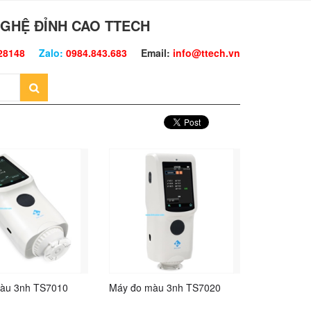
GHỆ ĐỈNH CAO TTECH
28148
Zalo:
0984.843.683
Email:
info@ttech.vn
àu 3nh TS7010
Máy đo màu 3nh TS7020