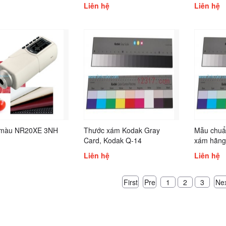
Liên hệ
Liên hệ
 màu NR20XE 3NH
Thước xám Kodak Gray
Mẫu chuẩ
Card, Kodak Q-14
xám hãn
Liên hệ
Liên hệ
First
Pre
Ne
1
2
3