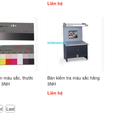
Liên hệ
n màu sắc, thước
Bàn kiểm tra màu sắc hãng
g 3NH
3NH
Liên hệ
xt
Last