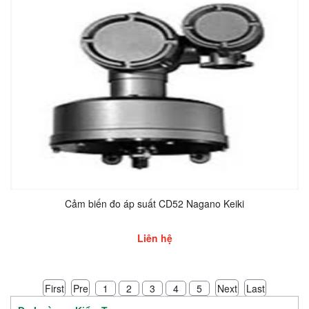
Cảm biến đo áp suất CD52 Nagano Keiki
Liên hệ
First
Pre
Next
Last
1
2
3
4
5