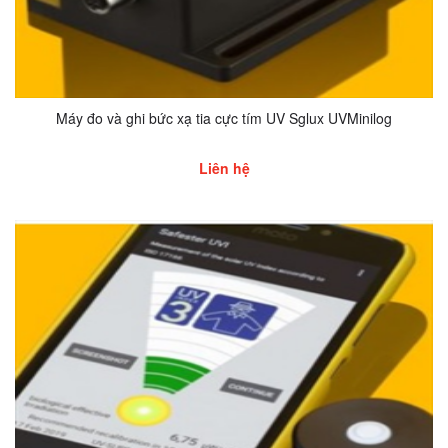
Máy đo và ghi bức xạ tia cực tím UV Sglux UVMinilog
Liên hệ