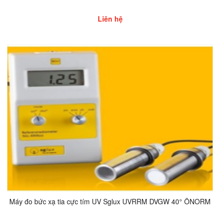
Liên hệ
Máy đo bức xạ tia cực tím UV Sglux UVRRM DVGW 40° ÖNORM