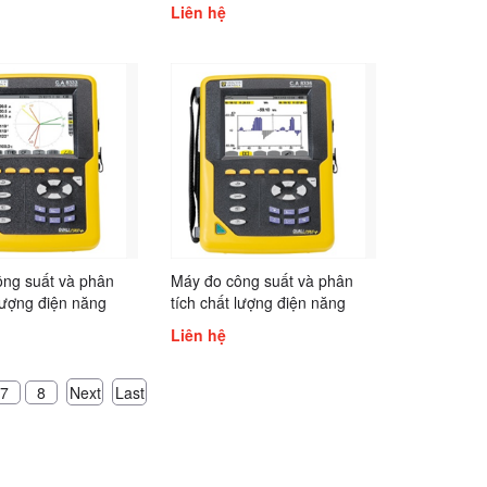
8510
Liên hệ
ông suất và phân
Máy đo công suất và phân
 lượng điện năng
tích chất lượng điện năng
Arnoux C.A 8333
Chauvin Arnoux C.A 8336
Liên hệ
Next
Last
7
8