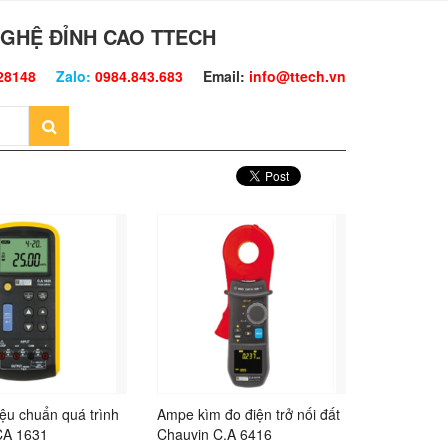
GHỆ ĐỈNH CAO TTECH
28148
Zalo:
0984.843.683
Email:
info@ttech.vn
hiệu chuẩn quá trình
Ampe kìm đo điện trở nối đất
CA 1631
Chauvin C.A 6416