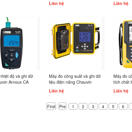
6474
6462
Liên hệ
Liên hệ
hiệt độ và ghi dữ
Máy đo công suất và ghi dữ
Máy đo c
auvin Arnoux CA
liệu điện năng Chauvin
tích chất
A 1822, CA 1823
Arnoux PEL105
Chauvin 
Liên hệ
Liên hệ
First
Pre
1
2
3
4
5
6