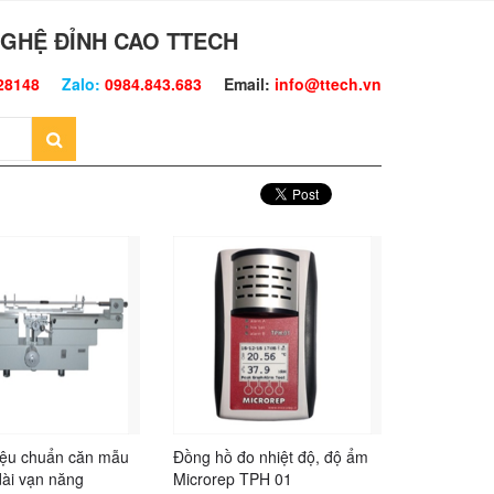
GHỆ ĐỈNH CAO TTECH
28148
Zalo:
0984.843.683
Email:
info@ttech.vn
hiệu chuẩn căn mẫu
Đồng hồ đo nhiệt độ, độ ẩm
dài vạn năng
Microrep TPH 01