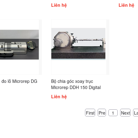
0 S, DMS 680 HA
PLS 1200
Microrep
Liên hệ
Liên hệ
 đo lỗ Microrep DG
Bộ chia góc xoay trục
Microrep DDH 150 Digital
Dividing Head
Liên hệ
First
Pre
Next
L
1