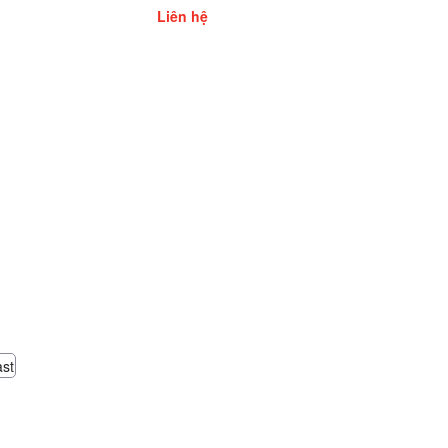
 DMS 1000
Liên hệ
ast