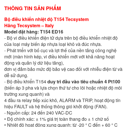
THÔNG TIN SẢN PHẨM
Bộ điều khiển nhiệt độ T154 Tecsystem
Hãng Tecsystem – Italy
Model đặt hàng: T154 ED16
- Bộ vi điều khiển điện tử dựa trên bộ điều khiển nhiệt độ
của loại máy biến áp nhựa loại khô và đúc nhựa.
- Phát triển với bố cục và lợi thế của nền tảng công nghệ
mới (màn hình kép, vi điều khiển mới với khả năng hoạt
động và quản lý dữ liệu tăng),
đơn vị đảm bảo mức độ bảo vệ cao đối với nhiễu điện từ và
dễ sử dụng.
- Bộ điều khiển T154
duy trì đầu vào tiêu chuẩn 4 Pt100
(biến áp 3 pha và lựa chọn thứ tư cho lõi hoặc nhiệt độ môi
trường xung quanh) và
4 đầu ra relay tiếp xúc khô, ALARM và TRIP, hoạt động tín
hiệu FAULT và hệ thống thông gió khởi động (FAN).
- Nguồn cấp: 24 đến 240 VAC-DC
• Độ chính xác: ± 1% giá trị toàn thang đo ± 1 chữ số
• Nhiệt độ hoạt động xung quanh: từ -20 ° C đến + 60 ° C