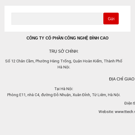
Gửi
CÔNG TY CỔ PHẦN CÔNG NGHỆ ĐỈNH CAO
TRỤ SỞ CHÍNH:
Số 12 Chân Cầm, Phường Hàng Trống, Quận Hoàn Kiếm, Thành Phố
Hà Nội.
ĐỊA CHỈ GIAO
Tại Hà Nội:
Phòng E11, nhà C4, đường Đỗ Nhuận, Xuân Đỉnh, Từ Liêm, Hà Nội.
Điện t
Website:
www.ttech.