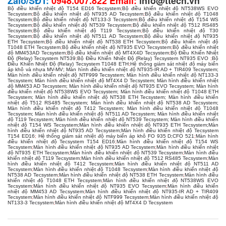
Zalo/SĐT:
0948.007.822 Email:
info@ttech.vn
Bộ điều khiển nhiệt độ T154 ED16 Tecsystem
;
Bộ điều khiển nhiệt độ NT538WS EVO
Tecsystem
;
Bộ điều khiển nhiệt độ NT935 AD Tecsystem
;
Bộ điều khiển nhiệt độ T1048
Tecsystem
;
Bộ điều khiển nhiệt độ NT133-3 Tecsystem
;
Bộ điều khiển nhiệt độ T154 WS
Tecsystem
;
Bộ điều khiển nhiệt độ NT539 Tecsystem
;
Bộ điều khiển nhiệt độ T512 RS485
Tecsystem
;
Bộ điều khiển nhiệt độ T119 Tecsystem
;
Bộ điều khiển nhiệt độ T30
Tecsystem
;
Bộ điều khiển nhiệt độ NT511 AD Tecsystem
;
Bộ điều khiển nhiệt độ NT935
ETH Tecsystem
;
Bộ điều khiển nhiệt độ NT538 ETH Tecsystem
;
Bộ điều khiển nhiệt độ
T1048 ETH Tecsystem
;
Bộ điều khiển nhiệt độ NT935 EVO Tecsystem
;
Bộ điều khiển nhiệt
độ MM453AD Tecsystem
;
Bộ điều khiển nhiệt độ MT4X4D Tecsystem
;
Bộ Điều Khiển Nhiệt
Độ (Relay) Tecsystem NT539
;
Bộ Điều Khiển Nhiệt Độ (Relay) Tecsystem NT935 EVO
;
Bộ
Điều Khiển Nhiệt Độ (Relay) Tecsystem T1048 ETH
;
Hệ thống giám sát nhiệt độ máy biến
áp khô và nhựa MV-MV;
Màn hình điều khiển nhiệt độ NT935-IR AD + TIR409 Tecsystem;
Màn hình điều khiển nhiệt độ NTF999 Tecsystem;
Màn hình điều khiển nhiệt độ NT133-3
Tecsystem;
Màn hình điều khiển nhiệt độ MT4X4 D Tecsystem;
Màn hình điều khiển nhiệt
độ MM453 AD Tecsystem;
Màn hình điều khiển nhiệt độ NT935 EVO Tecsystem;
Màn hình
điều khiển nhiệt độ NT538WS EVO Tecsystem;
Màn hình điều khiển nhiệt độ T1048 ETH
Tecsystem;
Màn hình điều khiển nhiệt độ NT538 ETH Tecsystem;
Màn hình điều khiển
nhiệt độ T512 RS485 Tecsystem;
Màn hình điều khiển nhiệt độ NT538 AD Tecsystem;
Màn hình điều khiển nhiệt độ T412 Tecsystem;
Màn hình điều khiển nhiệt độ T1048
Tecsystem;
Màn hình điều khiển nhiệt độ NT511 AD Tecsystem;
Màn hình điều khiển nhiệt
độ T119 Tecsystem;
Màn hình điều khiển nhiệt độ NT539 Tecsystem;
Màn hình điều khiển
nhiệt độ T154 WS Tecsystem;
Màn hình điều khiển nhiệt độ NT935 ETH Tecsystem;
Màn
hình điều khiển nhiệt độ NT935 AD Tecsystem;
Màn hình điều khiển nhiệt độ Tecsystem
T154 ED16
;
Hệ thống giám sát nhiệt độ máy biến áp khô FO 935 D;CFO 521
;
Màn hình
điều khiển nhiệt độ Tecsystem T154 ED16
;
Màn hình điều khiển nhiệt độ T154 WS
Tecsystem
;
Màn hình điều khiển nhiệt độ NT935 AD Tecsystem
;
Màn hình điều khiển nhiệt
độ NT935 ETH Tecsystem
;
Màn hình điều khiển nhiệt độ NT539 Tecsystem
;
Màn hình điều
khiển nhiệt độ T119 Tecsystem
;
Màn hình điều khiển nhiệt độ T512 RS485 Tecsystem
;
Màn
hình điều khiển nhiệt độ T412 Tecsystem
;
Màn hình điều khiển nhiệt độ NT511 AD
Tecsystem
;
Màn hình điều khiển nhiệt độ T1048 Tecsystem
;
Màn hình điều khiển nhiệt độ
NT538 AD Tecsystem
;
Màn hình điều khiển nhiệt độ NT538 ETH Tecsystem
;
Màn hình điều
khiển nhiệt độ T1048 ETH Tecsystem
;
Màn hình điều khiển nhiệt độ NT538WS EVO
Tecsystem
;
Màn hình điều khiển nhiệt độ NT935 EVO Tecsystem
;
Màn hình điều khiển
nhiệt độ MM453 AD Tecsystem
;
Màn hình điều khiển nhiệt độ NT935-IR AD + TIR409
Tecsystem
;
Màn hình điều khiển nhiệt độ NTF999 Tecsystem
;
Màn hình điều khiển nhiệt độ
NT133-3 Tecsystem
;
Màn hình điều khiển nhiệt độ MT4X4 D Tecsystem