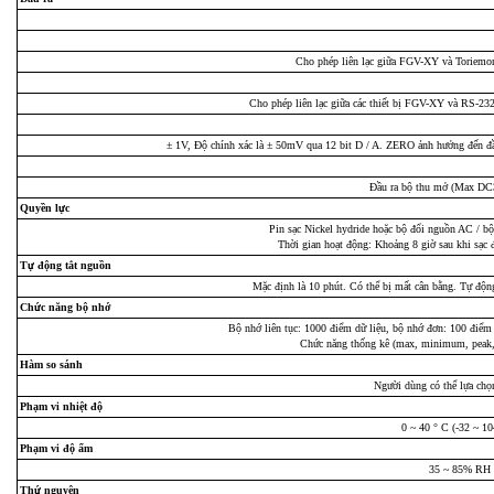
Cho phép liên lạc giữa FGV-XY và Toriem
Cho phép liên lạc giữa các thiết bị FGV-XY và RS-23
± 1V, Độ chính xác là ± 50mV qua 12 bit D / A. ZERO ảnh hưởng đến đầu
Đầu ra bộ thu mở (Max DC
Quyền lực
Pin sạc Nickel hydride hoặc bộ đổi nguồn AC / bộ
Thời gian hoạt động: Khoảng 8 giờ sau khi sạc đ
Tự động tắt nguồn
Mặc định là 10 phút. Có thể bị mất cân bằng. Tự động
Chức năng bộ nhớ
Bộ nhớ liên tục: 1000 điểm dữ liệu, bộ nhớ đơn: 100 điểm 
Chức năng thống kê (max, minimum, peak, a
Hàm so sánh
Người dùng có thể lựa chọ
Phạm vi nhiệt độ
0 ~ 40 ° C (-32 ~ 10
Phạm vi độ ẩm
35 ~ 85% RH
Thứ nguyên