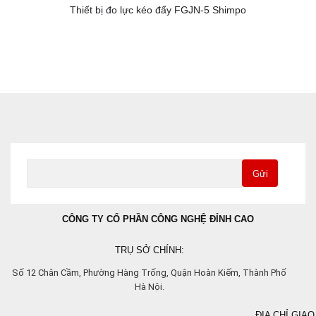
Thiết bị đo lực kéo đẩy FGJN-5 Shimpo
Gửi
CÔNG TY CỔ PHẦN CÔNG NGHỆ ĐỈNH CAO
TRỤ SỞ CHÍNH:
Số 12 Chân Cầm, Phường Hàng Trống, Quận Hoàn Kiếm, Thành Phố
Hà Nội.
ĐỊA CHỈ GIAO