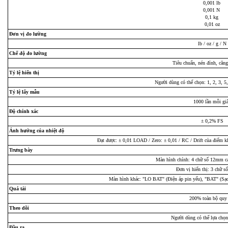
0,001 lb
0,001 N
0,1 kg
0,01 oz
Đơn vị đo lường
lb / oz / g / N
Chế độ đo lường
Tiêu chuẩn, nén đỉnh, căn
Tỷ lệ hiển thị
Người dùng có thể chọn: 1, 2, 3, 5,
Tỷ lệ lấy mẫu
1000 lần mỗi gi
Độ chính xác
± 0,2% FS
Ảnh hưởng của nhiệt độ
Đạt được: ± 0,01 LOAD / Zero: ± 0,01 / RC / Drift của điểm k
Trưng bày
Màn hình chính: 4 chữ số 12mm ca
Đơn vị hiển thị: 3 chữ 
Màn hình khác: "LO BAT" (Điện áp pin yếu), "BAT" (Sạc 
Quá tải
200% toàn bộ quy
Theo dõi
Người dùng có thể lựa chọ
Đầu ra