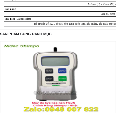
147mm (L) x 75mm (W) 
Cân nặng
Xấp xỉ. 450g
Phụ kiện (Đã bao gồm)
Bộ chuyển đổi AC / bộ sạc, hộp đựng, móc, đục, đầu phẳng, đầu khía, móc áo
SẢN PHẨM CÙNG DANH MỤC