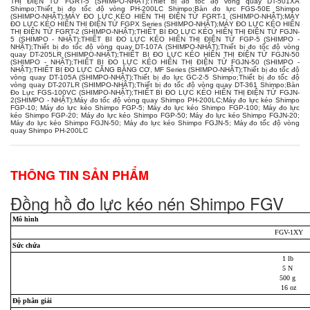
THỊ ĐIỆN TỬ FGRT-5 (SHIMPO-NHẬT)
;
Thiết bị đo tốc độ vòng quay DT-501XA
Shimpo
;
Thiết bị đo tốc độ vòng PH-200LC Shimpo
;
Bàn đo lực FGS-50E Shimpo
(SHIMPO-NHẬT)
;
MÁY ĐO LỰC KÉO HIỂN THỊ ĐIỆN TỬ FGRT-1 (SHIMPO-NHẬT)
;
MÁY
ĐO LỰC KÉO HIỂN THỊ ĐIỆN TỬ FGPX Series (SHIMPO-NHẬT)
;
MÁY ĐO LỰC KÉO HIỂN
THỊ ĐIỆN TỬ FGRT-2 (SHIMPO-NHẬT)
;
THIẾT BI ĐO LỰC KÉO HIỂN THỊ ĐIỆN TỬ FGJN-
5 (SHIMPO - NHẬT)
;
THIẾT BI ĐO LỰC KÉO HIỂN THỊ ĐIỆN TỬ FGP-5 (SHIMPO -
NHẬT)
;
Thiết bị đo tốc độ vòng quay DT-107A (SHIMPO-NHẬT)
;
Thiết bị đo tốc độ vòng
quay DT-205LR (SHIMPO-NHẬT)
;
THIẾT BI ĐO LỰC KÉO HIỂN THỊ ĐIỆN TỬ FGJN-50
(SHIMPO - NHẬT)
;
THIẾT BI ĐO LỰC KÉO HIỂN THỊ ĐIỆN TỬ FGJN-50 (SHIMPO -
NHẬT)
;
THIẾT BỊ ĐO LỰC CĂNG BẰNG CƠ, MF Series (SHIMPO-NHẬT)
;
Thiết bị đo tốc độ
vòng quay DT-105A (SHIMPO-NHẬT)
;
Thiết bị đo lực GC-2-5 Shimpo
;
Thiết bị đo tốc độ
vòng quay DT-207LR (SHIMPO-NHẬT)
;
Thiết bị đo tốc độ vòng quay DT-361 Shimpo
;
Bàn
Đo Lực FGS-100VC (SHIMPO-NHẬT)
;
THIẾT BI ĐO LỰC KÉO HIỂN THỊ ĐIỆN TỬ FGJN-
2(SHIMPO - NHẬT)
;
Máy đo tốc độ vòng quay Shimpo PH-200LC
;
Máy đo lực kéo Shimpo
FGP-10
;
Máy đo lực kéo Shimpo FGP-5
;
Máy đo lực kéo Shimpo FGP-100
;
Máy đo lực
kéo Shimpo FGP-20
;
Máy đo lực kéo Shimpo FGP-50
;
Máy đo lực kéo Shimpo FGJN-20
;
Máy đo lực kéo Shimpo FGJN-50
;
Máy đo lực kéo Shimpo FGJN-5
;
Máy đo tốc độ vòng
quay Shimpo PH-200LC
THÔNG TIN SẢN PHẨM
Đồng hồ đo lực kéo nén Shimpo FGV
Mô hình
FGV-1XY
Sức chứa
1 lb
5 N
500 g
16 oz
Độ phân giải