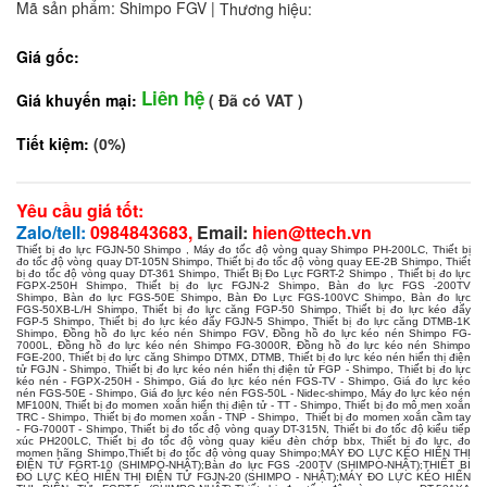
Mã sản phẩm: Shimpo FGV
|
Thương hiệu:
Giá gốc:
Liên hệ
Giá khuyến mại:
( Đã có VAT )
Tiết kiệm:
(0%)
Yêu cầu giá tốt:
Zalo/tell:
0984843683,
Email:
hien@ttech.vn
Thiết bị đo lực FGJN-50 Shimpo
,
Máy đo tốc độ vòng quay Shimpo PH-200LC
,
Thiết bị
đo tốc độ vòng quay DT-105N Shimpo
,
Thiết bị đo tốc độ vòng quay EE-2B Shimpo
,
Thiết
bị đo tốc độ vòng quay DT-361 Shimpo
,
Thiết Bị Đo Lực FGRT-2 Shimpo
,
Thiết bị đo lực
FGPX-250H Shimpo
,
Thiết bị đo lực FGJN-2 Shimpo
,
Bàn đo lực FGS -200TV
Shimpo
,
Bàn đo lực FGS-50E Shimpo
,
Bàn Đo Lực FGS-100VC Shimpo
,
Bàn đo lực
FGS-50XB-L/H Shimpo
,
Thiết bị đo lực căng FGP-50 Shimpo
,
Thiết bị đo lực kéo đẩy
FGP-5 Shimpo
,
Thiết bị đo lực kéo đẩy FGJN-5 Shimpo
,
Thiết bị đo lực căng DTMB-1K
Shimpo
,
Đồng hồ đo lực kéo nén Shimpo FGV
,
Đồng hồ đo lực kéo nén Shimpo FG-
7000L
,
Đồng hồ đo lực kéo nén Shimpo FG-3000R
,
Đồng hồ đo lực kéo nén Shimpo
FGE-200
,
Thiết bị đo lực căng Shimpo DTMX, DTMB
,
Thiết bị đo lực kéo nén hiển thị điện
tử FGJN - Shimpo
,
Thiết bị đo lực kéo nén hiển thị điện tử FGP - Shimpo
,
Thiết bị đo lực
kéo nén - FGPX-250H - Shimpo
,
Giá đo lực kéo nén FGS-TV - Shimpo
,
Giá đo lực kéo
nén FGS-50E - Shimpo
,
Giá đo lực kéo nén FGS-50L - Nidec-shimpo
,
Máy đo lực kéo nén
MF100N
,
Thiết bị đo momen xoắn hiển thị điện tử - TT - Shimpo
,
Thiết bị đo mô men xoắn
TRC - Shimpo
,
Thiết bị đo momen xoắn - TNP - Shimpo
,
Thiết bị đo momen xoắn cầm tay
- FG-7000T - Shimpo
,
Thiết bị đo tốc độ vòng quay DT-315N
,
Thiết bi đo tốc độ kiểu tiếp
xúc PH200LC
,
Thiết bị đo tốc độ vòng quay kiểu đèn chớp bbx
,
Thiết bị đo lực, đo
momen hãng Shimpo,
Thiết bị đo tốc độ vòng quay Shimpo
;
MÁY ĐO LỰC KÉO HIỂN THỊ
ĐIỆN TỬ FGRT-10 (SHIMPO-NHẬT)
;
Bàn đo lực FGS -200TV (SHIMPO-NHẬT)
;
THIẾT BI
ĐO LỰC KÉO HIỂN THỊ ĐIỆN TỬ FGJN-20 (SHIMPO - NHẬT)
;
MÁY ĐO LỰC KÉO HIỂN