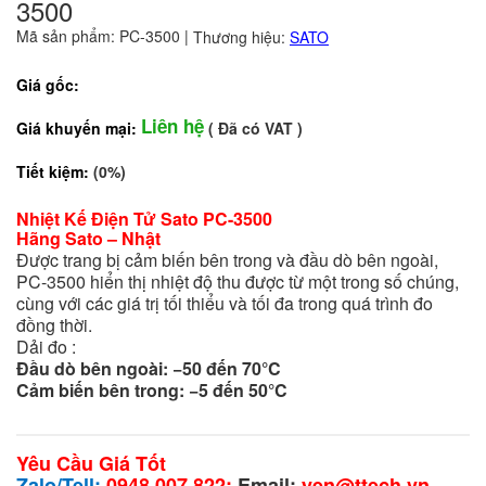
3500
Mã sản phẩm: PC-3500
|
Thương hiệu:
SATO
Giá gốc:
Liên hệ
Giá khuyến mại:
( Đã có VAT )
Tiết kiệm:
(0%)
Nhiệt Kế Điện Tử Sato PC-3500
Hãng Sato – Nhật
Được trang bị cảm biến bên trong và đầu dò bên ngoài,
PC-3500 hiển thị nhiệt độ thu được từ một trong số chúng,
cùng với các giá trị tối thiểu và tối đa trong quá trình đo
đồng thời.
Dải đo :
Đầu dò bên ngoài: −50 đến 70°C
Cảm biến bên trong: −5 đến 50°C
Yêu Cầu Giá Tốt
Zalo/Tell:
0948 007 822;
Email:
yen@ttech.vn