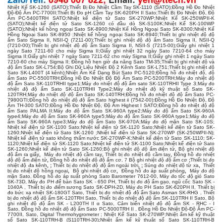
Nhiệt Kế SK-1260 (SATO)
;
Thiết Bị Đo Nhiệt Cầm Tay SK-1110 (SATO)
;
Đồng Hồ Đo Nhiệt
Độ-Độ Ẩm PC-7700II
;
Thiết Bị Đo pH Cầm Tay SK-620PH II Sato
;
Thiết Bị Đo Nhiệt Độ, Độ
Ẩm PC-5400TRH SATO
;
Nhiệt kế điện tử Sato SK-270WP
;
Nhiệt Kế SK-250WPII-K
(SATO)
;
Nhiệt kế điện tử Sato SK-1260 có đầu dò SK-S100K
;
Nhiệt Kế SK-100WP
(SATO)
;
Nhiệt kế hồng ngoại Sato SK-8900
;
Nhiệt Kế Hồng Ngoại Sato SK-8300
;
Nhiệt Kế
Hồng Ngoại Sato SK-8950
;
Nhiệt kế hồng ngoại Sato SK-8940
;
Thiết bị ghi nhiệt độ độ
ẩm Sato Sigma II, NSII-Q (7211-00)
;
Thiết bị ghi nhiệt độ độ ẩm Sato Sigma II, NSII-Q
(7210-00)
;
Thiết bị ghi nhiệt độ độ ẩm Sato Sigma II, NSII-S (7215-00)
;
Giấy ghi nhiệt 1
ngày Sato 7211-60 cho máy Sigma II
;
Giấy ghi nhiệt 32 ngày Sato 7210-64 cho máy
Sigma II
;
Giấy ghi nhiệt 7 ngày Sato 7211-62 cho máy Sigma II
;
Giấy ghi nhiệt 1 ngày Sato
7210-60 cho máy Sigma II
;
Đồng hồ hẹn giờ đa năng Sato TM-35
;
Thiết bị ghi nhiệt độ và
độ ẩm Sato SK-L754
;
Bộ Ghi Dữ Liệu Nhiệt Độ 2 Kênh Sato SK-L751
;
Thiết bị ghi nhiệt độ
Sato SK-L400T (4 kênh)
;
Nhiệt Ẩm Kế Dạng Bút Sato PC-5120
;
Đồng hồ đo nhiệt độ, độ
ẩm Sato PC-5500TRH
;
Đồng Hồ Đo Nhiệt Độ Độ Ẩm Sato PC-5200TRH
;
Máy đo nhiệt độ
độ ẩm Sato SK-110TRHII type1
;
Máy đo nhiệt độ độ ẩm sato SK-110TRHII Type 3
;
Máy đo
nhiệt độ độ ẩm Sato SK-110TRHII Type2
;
Máy đo nhiệt độ kỹ thuật số Sato SK-
120TRH
;
Máy đo nhiệt độ độ ẩm Sato SK-140TRH
;
Đồng hồ đo nhiệt độ độ ẩm Sato PC-
7980GTI
;
Đồng hồ đo nhiệt độ độ ẩm Sato highest ii (7542-00)
;
Đồng Hồ Đo Nhiệt Độ, Độ
Ẩm TH-300 SATO
;
Đồng Hồ Đo Nhiệt Độ, Độ Ẩm Highest I SATO
;
Đồng hồ đo nhiệt độ độ
ẩm Sato PALMA II
;
Máy đo độ ẩm Sato SK-960A type2
;
Máy đo độ ẩm Sato SK-960A
type4
;
Máy đo độ ẩm Sato SK-960A type5
;
Máy đo độ ẩm Sato SK-960A type1
;
Máy đo độ
ẩm Sato SK-960A type3
;
Máy đo độ ẩm Sato SK-970A
;
Máy đo độ mặn Sato SK-10S
;
Nhiệt kế điện tử SK-1100 Sato
;
Nhiệt kế điện tử SK-1120 Sato
;
Nhiệt kế điện tử Sato SK-
1260
;
Nhiệt kế điện tử Sato SK-1260
;
Nhiệt kế điện tử Sato SK-270WP (SK-250WPII-N)
;
Nhiệt kế điện tử sato không thấm nước SK-270WP-K
;
Nhiêt kế điện tử Sato SK-1110; SK-
1120
;
Nhiệt kế điện tử SK-1120 Sato
;
Nhiệt kế điện tử SK-1100 Sato
;
Nhiệt kế điện tử Sato
SK-1260
;
Nhiệt kế điện tử Sato SK-1260
;
Bộ ghi nhiệt độ độ ẩm điện tử
,
Bộ ghi nhiệt độ
độ ẩm ra giấy
,
Máy đo nhiệt độ cầm tay
,
Thiết bị đo nhiệt độ cầm tay
,
Đồng hồ đo nhiệt
độ độ ẩm điện tử
,
Đồng hồ đo nhiệt độ độ ẩm cơ
, 7
Bộ ghi nhiệt độ độ ẩm cơ
;
Thiết bị đo
nhiệt độ đa kênh
, ;
Thiết bị đo nhiệt độ độ ẩm ngoài trời
, ;
Súng đo nhiệt độ từ xa
,
Thiết
bị đo nhiệt độ hồng ngoại
,
Bộ ghi nhiệt độ cơ
,
Đồng hồ đo áp suất phòng
,
Máy đo độ
mặn Sato
,
Đồng hồ đo áp suất phòng Sato Barometer 7612-00
,
Máy đo tốc độ gió Sato
SK-73D
,
Máy đo PH để bàn Sato SK - 650 PH
,
Thiết bị đo độ ẩm gạo, ngũ cốc Sato SK -
1040A
,
Thiết bị đo điểm sương Sato SK-DPH-2D
,
Máy đo PH Sato SK-620PH II
,
Thiết bị
đo bức xạ nhiệt SK-180GT Sato
,
Thiết bị đo nhiệt độ độ ẩm Sato Asman SK-RHG
,
Thiết
bị đo nhiệt độ độ ẩm SK-120TRH Sato
,
Thiết bị đo nhiệt độ độ ẩm SK-110TRH II Sato
,
Bộ
ghi nhiệt độ độ ẩm SK - L200TH II α Sato
,
Cảm biến nhiệt độ độ ẩm SK - RHC - I
Sato
,
Đồng hồ đo nhiệt độ độ ẩm Sato PC-5000TRH II
,
Đồng Hồ Đo Nhiệt Độ-Độ Ẩm PC-
7700II, Sato, Digital Thermohygrometer
;
Nhiệt Kế Sato SK-270WP
;
Nhiệt ẩm kế kỹ thuật
số Sato SK-110TRH-B (S110TRH-30)
;
Nhiệt ẩm kế kỹ thuật số Sato SK-110TRH-B