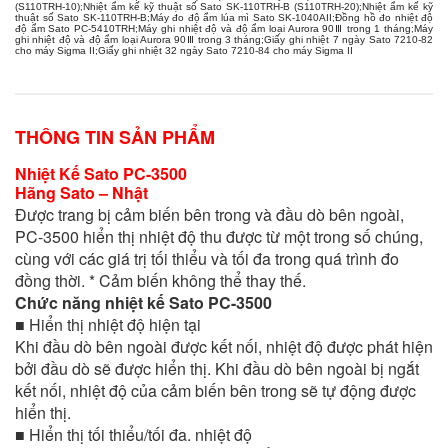
(S110TRH-10)
;
Nhiệt ẩm kế kỹ thuật số Sato SK-110TRH-B (S110TRH-20)
;
Nhiệt ẩm kế kỹ
thuật số Sato SK-110TRH-B
;
Máy đo độ ẩm lúa mì Sato SK-1040AII
;
Đồng hồ đo nhiệt độ
độ ẩm Sato PC-5410TRH
;
Máy ghi nhiệt độ và độ ẩm loại Aurora 90Ⅲ trong 1 tháng
;
Máy
ghi nhiệt độ và độ ẩm loại Aurora 90Ⅲ trong 3 tháng
;
Giấy ghi nhiệt 7 ngày Sato 7210-82
cho máy Sigma II
;
Giấy ghi nhiệt 32 ngày Sato 7210-84 cho máy Sigma II
THÔNG TIN SẢN PHẨM
Nhiệt Kế Sato PC-3500
Hãng Sato – Nhật
Được trang bị cảm biến bên trong và đầu dò bên ngoài,
PC-3500 hiển thị nhiệt độ thu được từ một trong số chúng,
cùng với các giá trị tối thiểu và tối đa trong quá trình đo
đồng thời. * Cảm biến không thể thay thế.
Chức năng nhiệt kế Sato PC-3500
■ Hiển thị nhiệt độ hiện tại
Khi đầu dò bên ngoài được kết nối, nhiệt độ được phát hiện
bởi đầu dò sẽ được hiển thị. Khi đầu dò bên ngoài bị ngắt
kết nối, nhiệt độ của cảm biến bên trong sẽ tự động được
hiển thị.
■ Hiển thị tối thiểu/tối đa. nhiệt độ