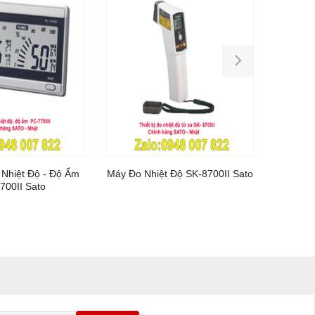
Nhiệt Độ - Độ Ẩm
Máy Đo Nhiệt Độ SK-8700II Sato
Bộ ghi 
700II Sato