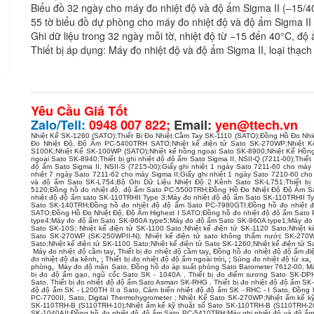
Biểu đồ 32 ngày cho máy đo nhiệt độ và độ ẩm Sigma II (–15/
55 tờ biểu đồ dự phòng cho máy đo nhiệt độ và độ ẩm Sigma II
Ghi dữ liệu trong 32 ngày mỗi tờ, nhiệt độ từ −15 đến 40°C, đ
Thiết bị áp dụng: Máy đo nhiệt độ và độ ẩm Sigma II, loại thạ
Yêu Cầu Giá Tốt
Zalo/Tell:
0948 007 822;
Email:
yen@ttech.vn
Nhiệt Kế SK-1260 (SATO)
;
Thiết Bị Đo Nhiệt Cầm Tay SK-1110 (SATO)
;
Đồng Hồ Đo Nhi
Đo Nhiệt Độ, Độ Ẩm PC-5400TRH SATO
;
Nhiệt kế điện tử Sato SK-270WP
;
Nhiệt K
S100K
;
Nhiệt Kế SK-100WP (SATO)
;
Nhiệt kế hồng ngoại Sato SK-8900
;
Nhiệt Kế Hồn
ngoại Sato SK-8940
;
Thiết bị ghi nhiệt độ độ ẩm Sato Sigma II, NSII-Q (7211-00)
;
Thiết
độ ẩm Sato Sigma II, NSII-S (7215-00)
;
Giấy ghi nhiệt 1 ngày Sato 7211-60 cho máy 
nhiệt 7 ngày Sato 7211-62 cho máy Sigma II
;
Giấy ghi nhiệt 1 ngày Sato 7210-60 cho
và độ ẩm Sato SK-L754
;
Bộ Ghi Dữ Liệu Nhiệt Độ 2 Kênh Sato SK-L751
;
Thiết bị
5120
;
Đồng hồ đo nhiệt độ, độ ẩm Sato PC-5500TRH
;
Đồng Hồ Đo Nhiệt Độ Độ Ẩm S
nhiệt độ độ ẩm sato SK-110TRHII Type 3
;
Máy đo nhiệt độ độ ẩm Sato SK-110TRHII T
Sato SK-140TRH
;
Đồng hồ đo nhiệt độ độ ẩm Sato PC-7980GTI
;
Đồng hồ đo nhiệt đ
SATO
;
Đồng Hồ Đo Nhiệt Độ, Độ Ẩm Highest I SATO
;
Đồng hồ đo nhiệt độ độ ẩm Sato 
type4
;
Máy đo độ ẩm Sato SK-960A type5
;
Máy đo độ ẩm Sato SK-960A type1
;
Máy đo
Sato SK-10S
;
Nhiệt kế điện tử SK-1100 Sato
;
Nhiệt kế điện tử SK-1120 Sato
;
Nhiệt k
Sato SK-270WP (SK-250WPII-N)
;
Nhiệt kế điện tử sato không thấm nước SK-270
Sato
;
Nhiệt kế điện tử SK-1100 Sato
;
Nhiệt kế điện tử Sato SK-1260
;
Nhiệt kế điện tử 
Máy đo nhiệt độ cầm tay
,
Thiết bị đo nhiệt độ cầm tay
,
Đồng hồ đo nhiệt độ độ ẩm đi
đo nhiệt độ đa kênh
, ;
Thiết bị đo nhiệt độ độ ẩm ngoài trời
, ;
Súng đo nhiệt độ từ xa
,
phòng
,
Máy đo độ mặn Sato
,
Đồng hồ đo áp suất phòng Sato Barometer 7612-00
,
Má
bị đo độ ẩm gạo, ngũ cốc Sato SK - 1040A
,
Thiết bị đo điểm sương Sato SK-DP
Sato
,
Thiết bị đo nhiệt độ độ ẩm Sato Asman SK-RHG
,
Thiết bị đo nhiệt độ độ ẩm S
độ độ ẩm SK - L200TH II α Sato
,
Cảm biến nhiệt độ độ ẩm SK - RHC - I Sato
,
Đồng 
PC-7700II, Sato, Digital Thermohygrometer
;
Nhiệt Kế Sato SK-270WP
;
Nhiệt ẩm kế k
SK-110TRH-B (S110TRH-10)
;
Nhiệt ẩm kế kỹ thuật số Sato SK-110TRH-B (S110TRH-2
SK-1040AII
;
Đồng hồ đo nhiệt độ độ ẩm Sato PC-5410TRH
;
Máy ghi nhiệt độ và độ ẩm