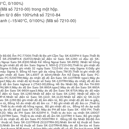
40°C, 0/100%)
 (Mã số 7210-00) trong một hộp.
ộ ẩm từ 0 đến 100%rhã số 7210-84
ch anh (−15/40°C, 0/100%) (Mã số 7210-00)
ệt Độ-Độ Ẩm PC-7700II
;
Thiết Bị Đo pH Cầm Tay SK-620PH II Sato
;
Thiết Bị
ế SK-250WPII-K (SATO)
;
Nhiệt kế điện tử Sato SK-1260 có đầu dò SK-
g Ngoại Sato SK-8300
;
Nhiệt Kế Hồng Ngoại Sato SK-8950
;
Nhiệt kế hồng
 bị ghi nhiệt độ độ ẩm Sato Sigma II, NSII-Q (7210-00)
;
Thiết bị ghi nhiệt độ
Sigma II
;
Giấy ghi nhiệt 32 ngày Sato 7210-64 cho máy Sigma II
;
Giấy ghi
 máy Sigma II
;
Đồng hồ hẹn giờ đa năng Sato TM-35
;
Thiết bị ghi nhiệt độ
 ghi nhiệt độ Sato SK-L400T (4 kênh)
;
Nhiệt Ẩm Kế Dạng Bút Sato PC-
ato PC-5200TRH
;
Máy đo nhiệt độ độ ẩm Sato SK-110TRHII type1
;
Máy đo
ype2
;
Máy đo nhiệt độ kỹ thuật số Sato SK-120TRH
;
Máy đo nhiệt độ độ ẩm
ộ độ ẩm Sato highest ii (7542-00)
;
Đồng Hồ Đo Nhiệt Độ, Độ Ẩm TH-300
PALMA II
;
Máy đo độ ẩm Sato SK-960A type2
;
Máy đo độ ẩm Sato SK-960A
 độ ẩm Sato SK-960A type3
;
Máy đo độ ẩm Sato SK-970A
;
Máy đo độ mặn
ế điện tử Sato SK-1260
;
Nhiệt kế điện tử Sato SK-1260
;
Nhiệt kế điện tử
WP-K
;
Nhiêt kế điện tử Sato SK-1110; SK-1120
;
Nhiệt kế điện tử SK-1120
Sato SK-1260
;
Bộ ghi nhiệt độ độ ẩm điện tử
,
Bộ ghi nhiệt độ độ ẩm ra giấy
,
ện tử
,
Đồng hồ đo nhiệt độ độ ẩm cơ
, 7
Bộ ghi nhiệt độ độ ẩm cơ
;
Thiết bị
Thiết bị đo nhiệt độ hồng ngoại
,
Bộ ghi nhiệt độ cơ
,
Đồng hồ đo áp suất
y đo tốc độ gió Sato SK-73D
,
Máy đo PH để bàn Sato SK - 650 PH
,
Thiết
H-2D
,
Máy đo PH Sato SK-620PH II
,
Thiết bị đo bức xạ nhiệt SK-180GT
K-120TRH Sato
,
Thiết bị đo nhiệt độ độ ẩm SK-110TRH II Sato
,
Bộ ghi nhiệt
hồ đo nhiệt độ độ ẩm Sato PC-5000TRH II
,
Đồng Hồ Đo Nhiệt Độ-Độ Ẩm
ỹ thuật số Sato SK-110TRH-B (S110TRH-30)
;
Nhiệt ẩm kế kỹ thuật số Sato
0)
;
Nhiệt ẩm kế kỹ thuật số Sato SK-110TRH-B
;
Máy đo độ ẩm lúa mì Sato
 loại Aurora 90Ⅲ trong 1 tháng
;
Máy ghi nhiệt độ và độ ẩm loại Aurora 90Ⅲ