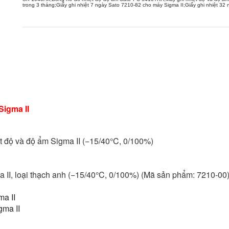
trong 3 tháng
;
Giấy ghi nhiệt 7 ngày Sato 7210-82 cho máy Sigma II
;
Giấy ghi nhiệt 32
Sigma II
 độ và độ ẩm Sigma II (−15/40°C, 0/100%)
a II, loại thạch anh (−15/40°C, 0/100%) (Mã sản phẩm: 7210-00
ma II
gma II