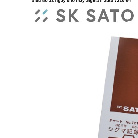
Biểu đồ 32 ngày cho máy Sigma II Sato 7210-84