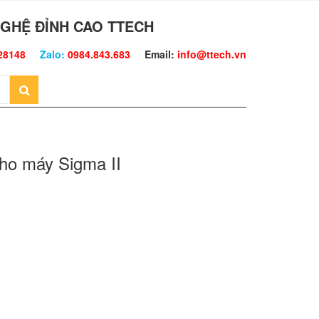
GHỆ ĐỈNH CAO TTECH
28148
Zalo:
0984.843.683
Email:
info@ttech.vn
cho máy Sigma II