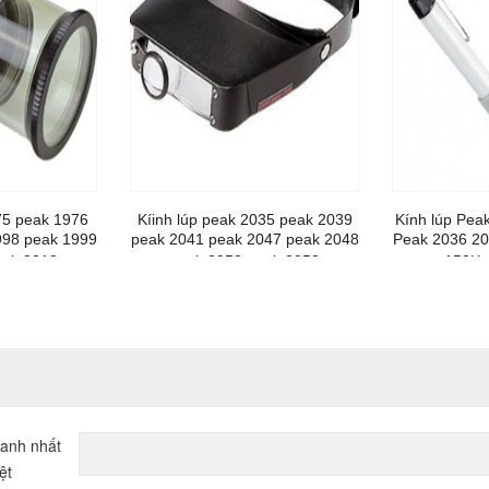
75 peak 1976
Kíinh lúp peak 2035 peak 2039
Kính lúp Pea
998 peak 1999
peak 2041 peak 2047 peak 2048
Peak 2036 20
eak 2018
peak 2052 peak 2053
150X,
hanh nhất
ệt