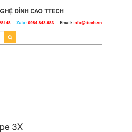
GHỆ ĐỈNH CAO TTECH
28148
Zalo:
0984.843.683
Email:
info@ttech.vn
upe 3X