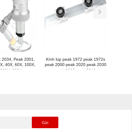
k 2034, Peak 2001,
Kính lúp peak 1972 peak 1972s
Kính
X, 40X, 60X, 100X,
peak 2000 peak 2020 peak 2030
1964L, 
 200X, 300X
peak 2008 peak 2046
Gửi