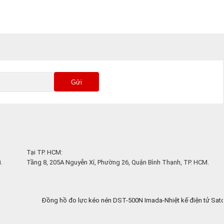
F620,
Gửi
Tại TP. HCM:
.
Tầng 8, 205A Nguyễn Xí, Phường 26, Quận Bình Thạnh, TP. HCM.
Đồng hồ đo lực kéo nén DST-500N Imada
-
Nhiệt kế điện tử Sato S