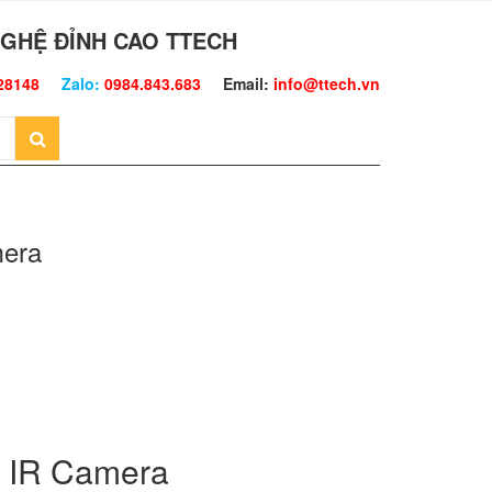
GHỆ ĐỈNH CAO TTECH
28148
Zalo:
0984.843.683
Email:
info@ttech.vn
mera
t IR Camera