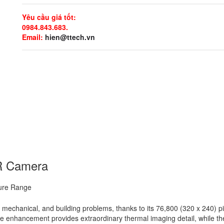
Yêu cầu giá tốt:
0984.843.683.
Email:
hien@ttech.vn
IR Camera
ure Range
al, mechanical, and building problems, thanks to its 76,800 (320 x 240) 
nhancement provides extraordinary thermal imaging detail, while the bu