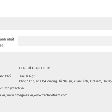
FLIR CM78
G
hanh nhất
ệt
ĐỊA CHỈ GIAO DỊCH:
ành Phố
Tại Hà Nội:
Phòng E11, nhà C4, đường Đỗ Nhuận, Xuân Đỉnh, Từ Liêm, Hà Nội
l: info@ttech.vn.
h.vn
,
www.omega-air.vn
,
www.ttechvietnam.com