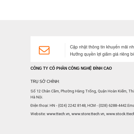
Cập nhật thông tin khuyến mãi n
Hưởng quyền lợi giảm giá riêng bi
CÔNG TY CỔ PHẦN CÔNG NGHỆ ĐỈNH CAO
TRỤ SỞ CHÍNH:
Số 12 Chân Cầm, Phường Hàng Trống, Quận Hoàn Kiếm, Th
Hà Nội.
Điện thoại: HN - (024) 2242 8148, HCM - (028) 6288-4442.Emai
Website:
www.ttech.vn
,
www.store.ttech.vn
,
www.stock.ttec