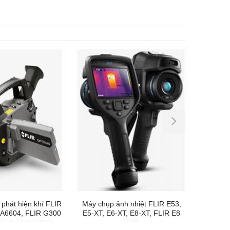
phát hiện khí FLIR
Máy chụp ảnh nhiệt FLIR E53,
Máy chụ
 A6604, FLIR G300
E5-XT, E6-XT, E8-XT, FLIR E8
FLIR T
FLIR GF77, FLIR
WIFI
E95,