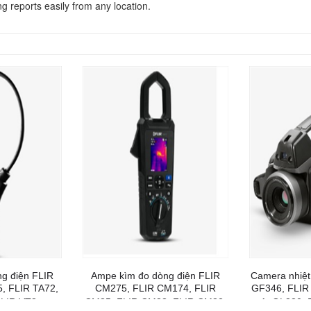
 reports easily from any location.
g điện FLIR
Ampe kìm đo dòng điện FLIR
Camera nhiệt 
, FLIR TA72,
CM275, FLIR CM174, FLIR
GF346, FLIR
FLIR VT8
CM85, FLIR CM83, FLIR CM82,
A, QL320, 