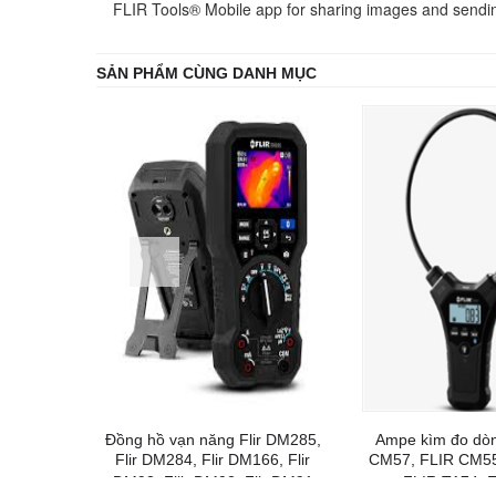
FLIR Tools® Mobile app for sharing images and sending
SẢN PHẨM CÙNG DANH MỤC
Đồng hồ vạn năng Flir DM285,
Ampe kìm đo dòn
Flir DM284, Flir DM166, Flir
CM57, FLIR CM55
DM93, Fliir DM92, Flir DM91
FLIR TA74, 