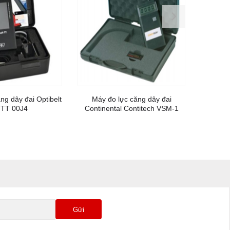
ng dây đai Optibelt
Máy đo lực căng dây đai
Máy 
 TT 00J4
Continental Contitech VSM-1
Contine
Gửi