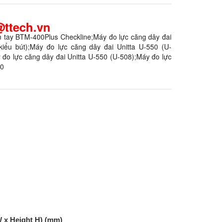
ttech.vn
ầm tay BTM-400Plus Checkline
;
Máy đo lực căng dây đai
kiểu bút)
;
Máy đo lực căng dây đai Unitta U-550 (U-
 đo lực căng dây đai Unitta U-550 (U-508)
;
Máy đo lực
50
 x Height H) (mm)