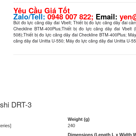
Yêu Cầu Giá Tốt
Zalo/Tell:
0948 007 822;
Email:
yen@
Bút đo lực căng dây đai Vbelt
;
Thiết bị đo lực căng dây đai c
Checkline BTM-400Plus
;
Thiết bị đo lực căng dây đai Vbelt (
508);
Thiết bị đo lực căng dây đai Checkline BTM-400Plus
;
Máy
căng dây đai Unitta U-550
;
Máy đo lực căng dây đai Unitta U-5
oshi DRT-3
Weight (g)
eries]
240
Dimensions (Length L x Width W