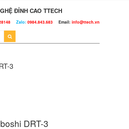
GHỆ ĐỈNH CAO TTECH
28148
Zalo:
0984.843.683
Email:
info@ttech.vn
DRT-3
uboshi DRT-3