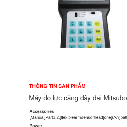
THÔNG TIN SẢN PHẨM
Máy đo lực căng dây đai Mitsub
Accessories
[Manual]Part1,2,[flexiblearmsensorhead]one[(AA)batt
Power