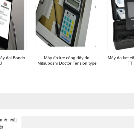
dây đai Bando
Máy đo lực căng dây đai
Máy đo lực că
0
Mitsuboshi Doctor Tension type
TT
IV
hanh nhất
ệt