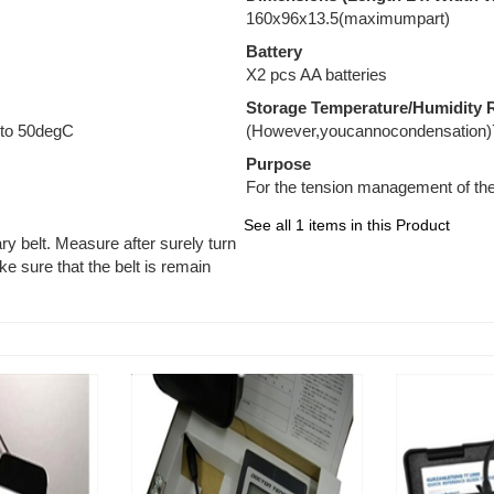
160x96x13.5(maximumpart)
Battery
X2 pcs AA batteries
Storage Temperature/Humidity 
to 50degC
(However,youcannocondensation)
Purpose
For the tension management of the
See all 1 items in this Product
ary belt. Measure after surely turn
ke sure that the belt is remain