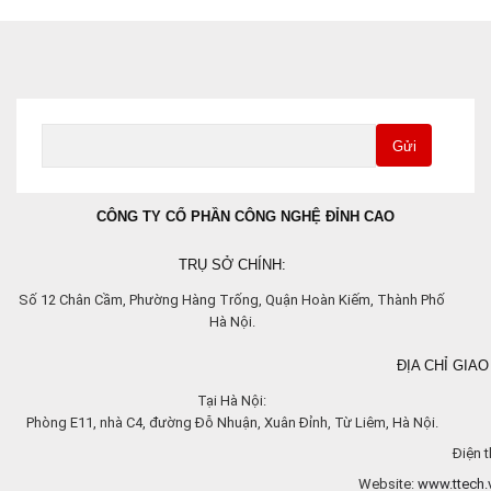
Gửi
CÔNG TY CỔ PHẦN CÔNG NGHỆ ĐỈNH CAO
TRỤ SỞ CHÍNH:
Số 12 Chân Cầm, Phường Hàng Trống, Quận Hoàn Kiếm, Thành Phố
Hà Nội.
ĐỊA CHỈ GIAO
Tại Hà Nội:
Phòng E11, nhà C4, đường Đỗ Nhuận, Xuân Đỉnh, Từ Liêm, Hà Nội.
Điện t
Website:
www.ttech.