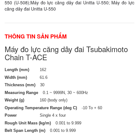
550 (U-508)
;
Máy đo lực căng dây đai Unitta U-550
;
Máy đo lực
căng dây đai Unitta U-550
THÔNG TIN SẢN PHẨM
Máy đo lực căng dây đai Tsubakimoto
Chain T-ACE
Length (mm)
162
Width (mm)
61.6
Thickness (mm)
30
Measuring Range
0.1 ~ 9999N, 30 ~ 600Hz
Weight (g)
160 (body only)
Operating Temperature Range (deg C)
-10 To + 60
Power
Single 4 x four
Rough Unit Mass (kg/m)
0.001 to 9.999
Belt Span Length (m)
0.001 to 9.999