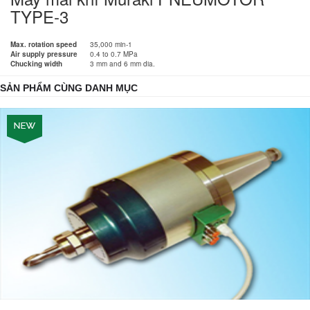
TYPE-3
Max. rotation speed
35,000 min-1
Air supply pressure
0.4 to 0.7 MPa
Chucking width
3 mm and 6 mm dia.
SẢN PHẨM CÙNG DANH MỤC