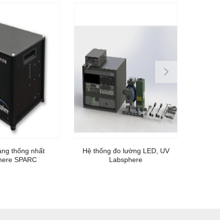
ng thống nhất
Hệ thống đo lường LED, UV
Hệ t
here SPARC
Labsphere
Labs