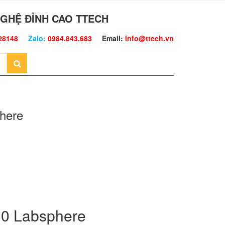
GHỆ ĐỈNH CAO TTECH
28148
Zalo:
0984.843.683
Email:
info@ttech.vn
here
30 Labsphere