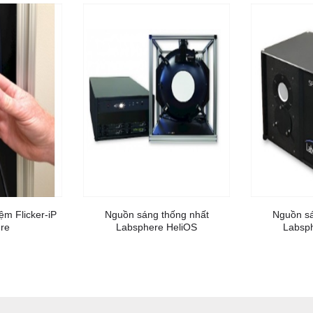
ệm Flicker-iP
Nguồn sáng thống nhất
Nguồn sá
re
Labsphere HeliOS
Labsp