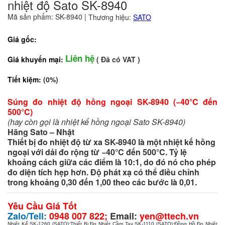
nhiệt độ Sato SK-8940
Mã sản phẩm: SK-8940
|
Thương hiệu:
SATO
Giá gốc:
Liên hệ
Giá khuyến mại:
( Đã có VAT )
Tiết kiệm:
(0%)
Súng đo nhiệt độ hồng ngoại SK-8940 (−40°C đến
500°C)
(hay còn gọi là nhiệt kế hồng ngoại Sato SK-8940)
Hãng Sato – Nhật
Thiết bị đo nhiệt độ từ xa SK-8940 là một nhiệt kế hồng
ngoại với dải đo rộng từ −40°C đến 500°C. Tỷ lệ
khoảng cách giữa các điểm là 10:1, do đó nó cho phép
đo diện tích hẹp hơn. Độ phát xạ có thể điều chỉnh
trong khoảng 0,30 đến 1,00 theo các bước là 0,01.
Yêu Cầu Giá Tốt
Zalo/Tell:
0948 007 822;
Email:
yen@ttech.vn
Nhiệt Kế SK-1260 (SATO)
;
Thiết Bị Đo Nhiệt Cầm Tay SK-1110 (SATO)
;
Đồng Hồ Đo Nhiệt