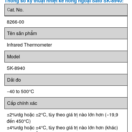
Thông số kỹ thuật nhiệt kế hồng ngoại Sato SK-8940:
at. No.
C
8266-00
Tên sản phẩm
Infrared Thermometer
Model
SK-8940
Dải đo
−40 to 500°C
Cấp chính xác
±2%rdg hoặc ±2°C, tùy theo giá trị nào lớn hơn (−19,9
đến 450°C)
±4%rdg hoặc ±4°C, tùy theo giá trị nào lớn hơn (khác)