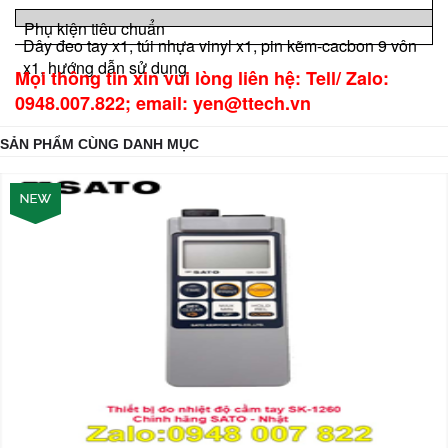
Phụ kiện tiêu chuẩn
Dây đeo tay x1, túi nhựa vinyl x1, pin kẽm-cacbon 9 vôn
x1, hướng dẫn sử dụng
Mọi thông tin xin vui lòng liên hệ: Tell/ Zalo:
0948.007.822; email: yen@ttech.vn
SẢN PHẨM CÙNG DANH MỤC