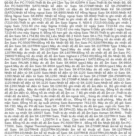
Độ-Độ Ẩm PC-7700II
;
Thiết Bị Đo pH Cầm Tay SK-620PH II Sato
;
Thiết Bị Đo Nhiệt Độ, Độ
Ẩm PC-5400TRH SATO
;
Nhiệt kế điện tử Sato SK-270WP
;
Nhiệt Kế SK-250WPII-K
(SATO)
;
Nhiệt kế điện tử Sato SK-1260 có đầu dò SK-S100K
;
Nhiệt Kế SK-100WP
(SATO)
;
Nhiệt kế hồng ngoại Sato SK-8900
;
Nhiệt Kế Hồng Ngoại Sato SK-8300
;
Nhiệt Kế
Hồng Ngoại Sato SK-8950
;
Nhiệt kế hồng ngoại Sato SK-8940
;
Thiết bị ghi nhiệt độ độ
ẩm Sato Sigma II, NSII-Q (7211-00)
;
Thiết bị ghi nhiệt độ độ ẩm Sato Sigma II, NSII-Q
(7210-00)
;
Thiết bị ghi nhiệt độ độ ẩm Sato Sigma II, NSII-S (7215-00)
;
Giấy ghi nhiệt 1
ngày Sato 7211-60 cho máy Sigma II
;
Giấy ghi nhiệt 32 ngày Sato 7210-64 cho máy
Sigma II
;
Giấy ghi nhiệt 7 ngày Sato 7211-62 cho máy Sigma II
;
Giấy ghi nhiệt 1 ngày Sato
7210-60 cho máy Sigma II
;
Đồng hồ hẹn giờ đa năng Sato TM-35
;
Thiết bị ghi nhiệt độ và
độ ẩm Sato SK-L754
;
Bộ Ghi Dữ Liệu Nhiệt Độ 2 Kênh Sato SK-L751
;
Thiết bị ghi nhiệt độ
Sato SK-L400T (4 kênh)
;
Nhiệt Ẩm Kế Dạng Bút Sato PC-5120
;
Đồng hồ đo nhiệt độ, độ
ẩm Sato PC-5500TRH
;
Đồng Hồ Đo Nhiệt Độ Độ Ẩm Sato PC-5200TRH
;
Máy đo nhiệt độ
độ ẩm Sato SK-110TRHII type1
;
Máy đo nhiệt độ độ ẩm sato SK-110TRHII Type 3
;
Máy đo
nhiệt độ độ ẩm Sato SK-110TRHII Type2
;
Máy đo nhiệt độ kỹ thuật số Sato SK-
120TRH
;
Máy đo nhiệt độ độ ẩm Sato SK-140TRH
;
Đồng hồ đo nhiệt độ độ ẩm Sato PC-
7980GTI
;
Đồng hồ đo nhiệt độ độ ẩm Sato highest ii (7542-00)
;
Đồng Hồ Đo Nhiệt Độ, Độ
Ẩm TH-300 SATO
;
Đồng Hồ Đo Nhiệt Độ, Độ Ẩm Highest I SATO
;
Đồng hồ đo nhiệt độ độ
ẩm Sato PALMA II
;
Máy đo độ ẩm Sato SK-960A type2
;
Máy đo độ ẩm Sato SK-960A
type4
;
Máy đo độ ẩm Sato SK-960A type5
;
Máy đo độ ẩm Sato SK-960A type1
;
Máy đo độ
ẩm Sato SK-960A type3
;
Máy đo độ ẩm Sato SK-970A
;
Máy đo độ mặn Sato SK-10S
;
Nhiệt kế điện tử SK-1100 Sato
;
Nhiệt kế điện tử SK-1120 Sato
;
Nhiệt kế điện tử Sato SK-
1260
;
Nhiệt kế điện tử Sato SK-1260
;
Nhiệt kế điện tử Sato SK-270WP (SK-250WPII-N)
;
Nhiệt kế điện tử sato không thấm nước SK-270WP-K
;
Nhiêt kế điện tử Sato SK-1110; SK-
1120
;
Nhiệt kế điện tử SK-1120 Sato
;
Nhiệt kế điện tử SK-1100 Sato
;
Nhiệt kế điện tử Sato
SK-1260
;
Nhiệt kế điện tử Sato SK-1260
;
Bộ ghi nhiệt độ độ ẩm điện tử
,
Bộ ghi nhiệt độ
độ ẩm ra giấy
,
Máy đo nhiệt độ cầm tay
,
Thiết bị đo nhiệt độ cầm tay
,
Đồng hồ đo nhiệt
độ độ ẩm điện tử
,
Đồng hồ đo nhiệt độ độ ẩm cơ
, 7
Bộ ghi nhiệt độ độ ẩm cơ
;
Thiết bị đo
nhiệt độ đa kênh
, ;
Thiết bị đo nhiệt độ độ ẩm ngoài trời
, ;
Súng đo nhiệt độ từ xa
,
Thiết
bị đo nhiệt độ hồng ngoại
,
Bộ ghi nhiệt độ cơ
,
Đồng hồ đo áp suất phòng
,
Máy đo độ
mặn Sato
,
Đồng hồ đo áp suất phòng Sato Barometer 7612-00
,
Máy đo tốc độ gió Sato
SK-73D
,
Máy đo PH để bàn Sato SK - 650 PH
,
Thiết bị đo độ ẩm gạo, ngũ cốc Sato SK -
1040A
,
Thiết bị đo điểm sương Sato SK-DPH-2D
,
Máy đo PH Sato SK-620PH II
,
Thiết bị
đo bức xạ nhiệt SK-180GT Sato
,
Thiết bị đo nhiệt độ độ ẩm Sato Asman SK-RHG
,
Thiết
bị đo nhiệt độ độ ẩm SK-120TRH Sato
,
Thiết bị đo nhiệt độ độ ẩm SK-110TRH II Sato
,
Bộ
ghi nhiệt độ độ ẩm SK - L200TH II α Sato
,
Cảm biến nhiệt độ độ ẩm SK - RHC - I
Sato
,
Đồng hồ đo nhiệt độ độ ẩm Sato PC-5000TRH II
,
Đồng Hồ Đo Nhiệt Độ-Độ Ẩm PC-
7700II, Sato, Digital Thermohygrometer
;
Nhiệt Kế Sato SK-270WP
;
Nhiệt ẩm kế kỹ thuật
số Sato SK-110TRH-B (S110TRH-30)
;
Nhiệt ẩm kế kỹ thuật số Sato SK-110TRH-B
(S110TRH-10)
;
Nhiệt ẩm kế kỹ thuật số Sato SK-110TRH-B (S110TRH-20)
;
Nhiệt ẩm kế kỹ