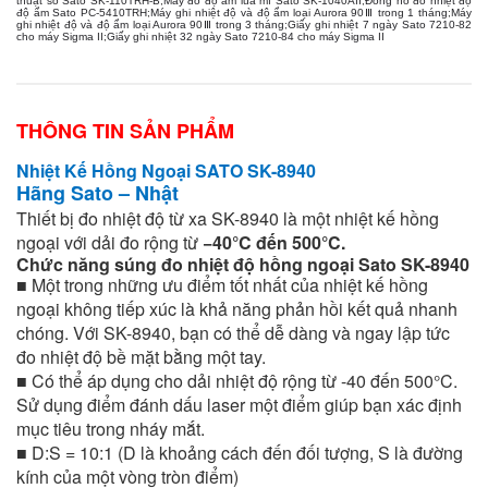
thuật số Sato SK-110TRH-B
;
Máy đo độ ẩm lúa mì Sato SK-1040AII
;
Đồng hồ đo nhiệt độ
độ ẩm Sato PC-5410TRH
;
Máy ghi nhiệt độ và độ ẩm loại Aurora 90Ⅲ trong 1 tháng
;
Máy
ghi nhiệt độ và độ ẩm loại Aurora 90Ⅲ trong 3 tháng
;
Giấy ghi nhiệt 7 ngày Sato 7210-82
cho máy Sigma II
;
Giấy ghi nhiệt 32 ngày Sato 7210-84 cho máy Sigma II
THÔNG TIN SẢN PHẨM
Nhiệt Kế Hồng Ngoại SATO SK-8940
Hãng Sato – Nhật
Thiết bị đo nhiệt độ từ xa SK-8940 là một nhiệt kế hồng
ngoại với dải đo rộng từ
−40°C đến 500°C.
Chức năng súng đo nhiệt độ hồng ngoại Sato SK-8940
■ Một trong những ưu điểm tốt nhất của nhiệt kế hồng
ngoại không tiếp xúc là khả năng phản hồi kết quả nhanh
chóng. Với SK-8940, bạn có thể dễ dàng và ngay lập tức
đo nhiệt độ bề mặt bằng một tay.
■ Có thể áp dụng cho dải nhiệt độ rộng từ -40 đến 500°C.
Sử dụng điểm đánh dấu laser một điểm giúp bạn xác định
mục tiêu trong nháy mắt.
■ D:S = 10:1 (D là khoảng cách đến đối tượng, S là đường
kính của một vòng tròn điểm)